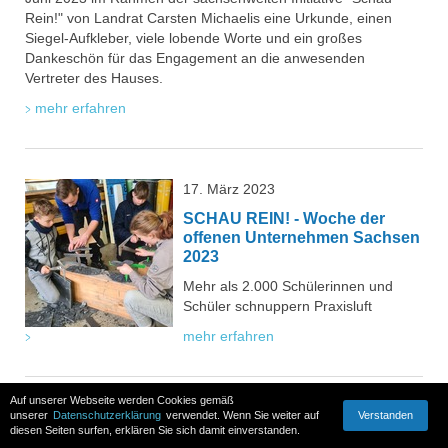
Rein!" von Landrat Carsten Michaelis eine Urkunde, einen
Siegel-Aufkleber, viele lobende Worte und ein großes
Dankeschön für das Engagement an die anwesenden
Vertreter des Hauses.
mehr erfahren
17. März 2023
SCHAU REIN! - Woche der
offenen Unternehmen Sachsen
2023
Mehr als 2.000 Schülerinnen und
Schüler schnuppern Praxisluft
mehr erfahren
Auf unserer Webseite werden Cookies gemäß
Verstanden
unserer
23. Januar 2023
Datenschutzerklärung
verwendet. Wenn Sie weiter auf
diesen Seiten surfen, erklären Sie sich damit einverstanden.
Förderrichtlinie Digitalisierung Zuschuss EFRE 2021