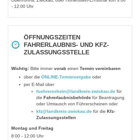
Oberfrohna, Zwickau, oder Hohenstein-Ernstthal von 9:00
- 12:00 Uhr
ÖFFNUNGSZEITEN
FAHRERLAUBNIS- UND KFZ-
ZULASSUNGSSTELLE
Wichtig:
Bitte immer
vorab
einen
Termin vereinbaren
über die
ONLINE-Terminvergabe
oder
per E-Mail über
fuehrerschein@landkreis-zwickau.de
für
die
Fahrerlaubnisbehörde
für
Beantragung
oder Umtausch von Führerscheinen
oder
kfz@landkreis-zwickau.de
für die
Kfz-
Zulassungsstellen
Montag
und Freitag
8:00 - 12:00 Uhr